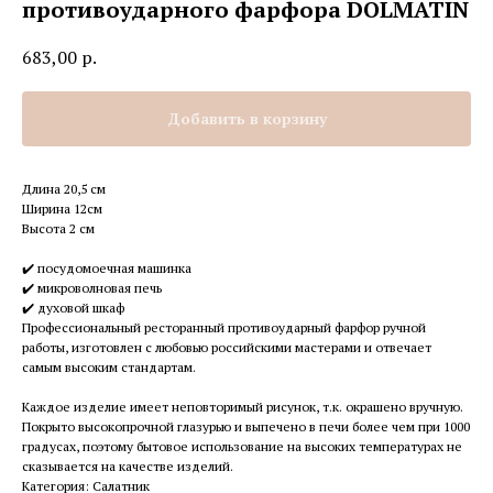
противоударного фарфора DOLMATIN
683,00
р.
Добавить в корзину
Длина 20,5 см
Ширина 12см
Высота 2 см
✔️ посудомоечная машинка
✔️ микроволновая печь
✔️ духовой шкаф
Профессиональный ресторанный противоударный фарфор ручной
работы, изготовлен с любовью российскими мастерами и отвечает
самым высоким стандартам.
Каждое изделие имеет неповторимый рисунок, т.к. окрашено вручную.
Покрыто высокопрочной глазурью и выпечено в печи более чем при 1000
градусах, поэтому бытовое использование на высоких температурах не
сказывается на качестве изделий.
Категория: Салатник