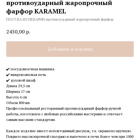
противоударный жаропрочный
фарфор KARAMEL
ПОСУДА ИЗ ПЕКАРНИ противоударный жаропрочный фарфор
2430,00
р.
Добавить в корзину
✔️ посудомоечная машинка
✔️ микроволновая печь
✔️ духовой шкаф
Длина 29,5 см
Ширина 17 см
Высота 4 см
Объем 800 мл
Профессиональный ресторанный противоударный фарфор ручной
работы, изготовлен с любовью российскими мастерами и отвечает
самым высоким стандартам.
Каждое изделие имеет неповторимый рисунок, т.к. окрашено вручную.
Покрыто высокопрочной глазурью и выпечено в печи более чем при 1000