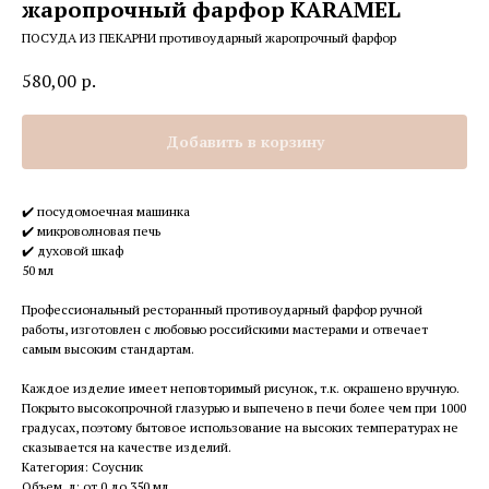
жаропрочный фарфор KARAMEL
ПОСУДА ИЗ ПЕКАРНИ противоударный жаропрочный фарфор
580,00
р.
Добавить в корзину
✔️ посудомоечная машинка
✔️ микроволновая печь
✔️ духовой шкаф
50 мл
Профессиональный ресторанный противоударный фарфор ручной
работы, изготовлен с любовью российскими мастерами и отвечает
самым высоким стандартам.
Каждое изделие имеет неповторимый рисунок, т.к. окрашено вручную.
Покрыто высокопрочной глазурью и выпечено в печи более чем при 1000
градусах, поэтому бытовое использование на высоких температурах не
сказывается на качестве изделий.
Категория: Соусник
Объем, л: от 0 до 350 мл