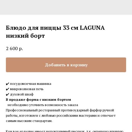
Блюдо для пиццы 33 см LAGUNA
низкий борт
2 600
р.
Добавить в корзину
✔️ посудомоечная машинка
✔️ микроволновая печь
✔️ духовой шкаф
В продаже форма с низким бортом
необходимо уточнить возможность заказа
Профессиональный ресторанный противоударный фарфор ручной
работы, изготовлен с любовью российскими мастерами и отвечает
самым высоким стандартам.
Каждое изделие имеет неповторимый рисунок, т.к. окрашено вручную.