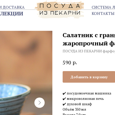
ТАВКА
СИСТЕМА ЛОЯЛЬНОСТИ
ЦИИ
КОНТАКТЫ
Салатник с гра
жаропрочный ф
ПОСУДА ИЗ ПЕКАРНИ фарфор
р.
590
Добавить в корзину
✔️ посудомоечная машинка
✔️ микроволновая печь
✔️ духовой шкаф
Объём 350 мл
Высота 7,0 см